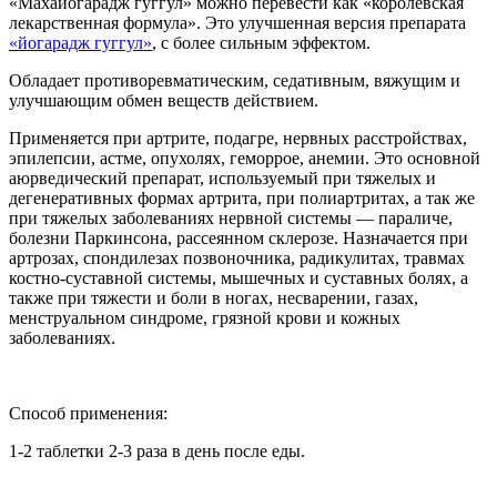
«Махайогарадж гуггул» можно перевести как «королевская
лекарственная формула». Это улучшенная версия препарата
«йогарадж гуггул»
, с более сильным эффектом.
Обладает противоревматическим, седативным, вяжущим и
улучшающим обмен веществ действием.
Применяется при артрите, подагре, нервных расстройствах,
эпилепсии, астме, опухолях, геморрое, анемии. Это основной
аюрведический препарат, используемый при тяжелых и
дегенеративных формах артрита, при полиартритах, а так же
при тяжелых заболеваниях нервной системы — параличе,
болезни Паркинсона, рассеянном склерозе. Назначается при
артрозах, спондилезах позвоночника, радикулитах, травмах
костно-суставной системы, мышечных и суставных болях, а
также при тяжести и боли в ногах, несварении, газах,
менструальном синдроме, грязной крови и кожных
заболеваниях.
Способ применения:
1-2 таблетки 2-3 раза в день после еды.