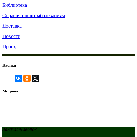
Библиотека
Справочник по заболеваниям
Доставка
Новости
Проезд
Кнопки
Метрика
© 2010-2026 Роза Ветров Адрес: г. Москва м. Алексеевская
ул. Годовикова д.9с25 Телефон:
8(495)769-68-28
Жалоба/благодарность руководству
Заказать звонок
+