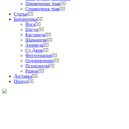
Применение трав
Справочник трав
Статьи
Библиотека
Йога
Цигун
Кастанеда
Шаманизм
Аюрведа
Су Джок
Фитотерапия
Оздоровление
Психология
Разное
Доставка
Проезд