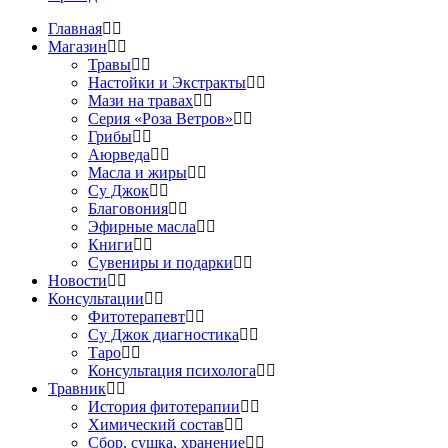
Главная
Магазин
Травы
Настойки и Экстракты
Мази на травах
Серия «Роза Ветров»
Грибы
Аюрведа
Масла и жиры
Су Джок
Благовония
Эфирные масла
Книги
Сувениры и подарки
Новости
Консультации
Фитотерапевт
Су Джок диагностика
Таро
Консультация психолога
Травник
История фитотерапии
Химический состав
Сбор, сушка, хранение