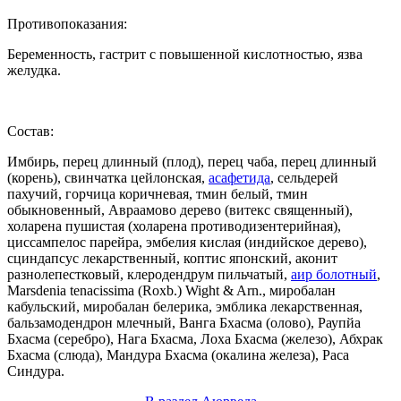
Противопоказания:
Беременность, гастрит с повышенной кислотностью, язва
желудка.
Состав:
Имбирь, перец длинный (плод), перец чаба, перец длинный
(корень), свинчатка цейлонская,
асафетида
, сельдерей
пахучий, горчица коричневая, тмин белый, тмин
обыкновенный, Авраамово дерево (витекс священный),
холарена пушистая (холарена противодизентерийная),
циссампелос парейра, эмбелия кислая (индийское дерево),
сциндапсус лекарственный, коптис японский, аконит
разнолепестковый, клеродендрум пильчатый,
аир болотный
,
Marsdenia tenacissima (Roxb.) Wight & Arn., миробалан
кабульский, миробалан белерика, эмблика лекарственная,
бальзамодендрон млечный, Ванга Бхасма (олово), Раупйа
Бхасма (серебро), Нага Бхасма, Лоха Бхасма (железо), Абхрак
Бхасма (слюда), Мандура Бхасма (окалина железа), Раса
Синдура.