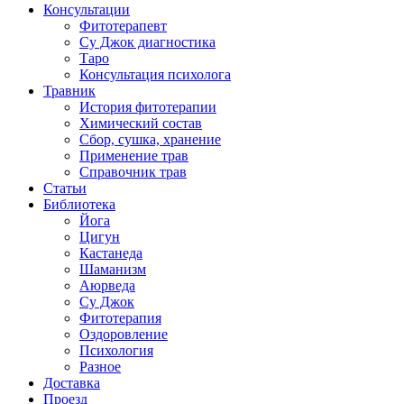
Консультации
Фитотерапевт
Су Джок диагностика
Таро
Консультация психолога
Травник
История фитотерапии
Химический состав
Сбор, сушка, хранение
Применение трав
Справочник трав
Статьи
Библиотека
Йога
Цигун
Кастанеда
Шаманизм
Аюрведа
Су Джок
Фитотерапия
Оздоровление
Психология
Разное
Доставка
Проезд