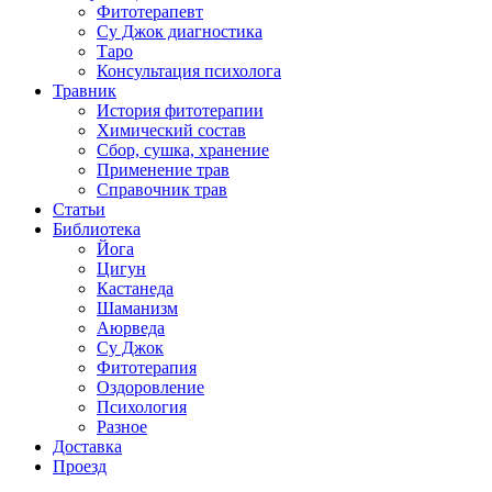
Фитотерапевт
Су Джок диагностика
Таро
Консультация психолога
Травник
История фитотерапии
Химический состав
Сбор, сушка, хранение
Применение трав
Справочник трав
Статьи
Библиотека
Йога
Цигун
Кастанеда
Шаманизм
Аюрведа
Су Джок
Фитотерапия
Оздоровление
Психология
Разное
Доставка
Проезд