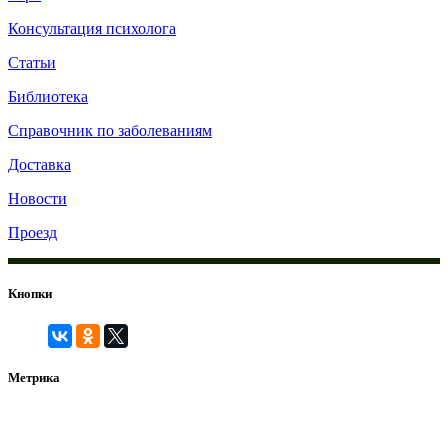
Консультация психолога
Статьи
Библиотека
Справочник по заболеваниям
Доставка
Новости
Проезд
Кнопки
Метрика
© 2010-2026 Роза Ветров Адрес: г. Москва м. Алексеевская
ул. Годовикова д.9с25 Телефон:
8(495)769-68-28