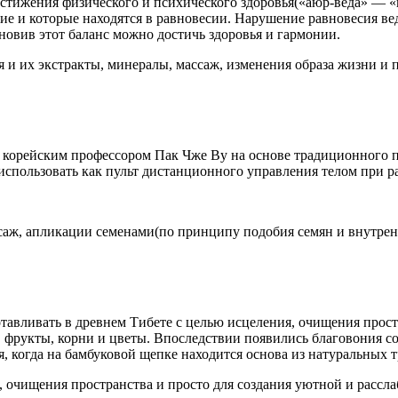
стижения физического и психического здоровья(«аюр-веда» — «н
е и которые находятся в равновесии. Нарушение равновесия вед
новив этот баланс можно достичь здоровья и гармонии.
 и их экстракты, минералы, массаж, изменения образа жизни и 
 корейским профессором Пак Чже Ву на основе традиционного п
использовать как пульт дистанционного управления телом при р
ссаж, апликации семенами(по принципу подобия семян и внутрен
тавливать в древнем Тибете с целью исцеления, очищения прост
, фрукты, корни и цветы. Впоследствии появились благовония с
когда на бамбуковой щепке находится основа из натуральных т
, очищения пространства и просто для создания уютной и рассл