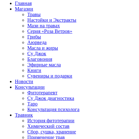
Главная
Магазин
Травы
Настойки и Экстракты
Мази на травах
Серия «Роза Ветров»
Грибы
Аюрведа
Масла и жиры
Су Джок
Благовония
Эфирные масла
Книги
Сувениры и подарки
Новости
Консультации
Фитотерапевт
Су Джок диагностика
Таро
Консультация психолога
Травник
История фитотерапии
Химический состав
Сбор, сушка, хранение
Применение трав