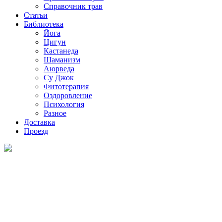
Справочник трав
Статьи
Библиотека
Йога
Цигун
Кастанеда
Шаманизм
Аюрведа
Су Джок
Фитотерапия
Оздоровление
Психология
Разное
Доставка
Проезд