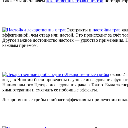
Также мы доставляем
лекарственные травы почтой
по территор
Экстракты и
настойки трав
явл
эффективной, чем отвар или настой. Это происходит за счёт то
Другое важное достоинство настоек — удобство применения. На
каждым приёмом.
Лекарственные грибы
около 2 
когда в Японии были проведены научные исследования фунготе
Национального Центра исследования рака в Токио. Была экспе
химиотерапии и смягчать ее побочные эффекты.
Лекарственные грибы наиболее эффективны при лечении онколо