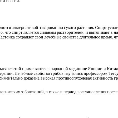
ии России.
яются альтернативой завариванию сухого растения. Спирт усилив
го, что спирт является сильным растворителем, и вытягивает в н
стойка сохраняет свои лечебные свойства длительное время, что
тысячелетий применяются в народной медицине Японии и Китая.
рапии. Лечебные свойства грибов изучались профессором Тетсур
риментально доказана высокая противоопухолевая активность гр
гических заболеваний, а также в период восстановления после