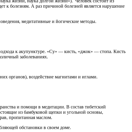
аука жизни, наука долгой жизни»). Человек состоит из
ет к болезням. А раз причиной болезней является нарушение
поведения, медитативные и йогические методы.
одхода к акупунктуре. «Су» — кисть, «джок» — стопа. Кисть
азличный заболеваниях.
них органов), воздействие магнитами и иглами.
ранства и помощи в медитации. В состав тибетский
остоящие из бамбуковой щепки и угольной основы,
рав, пропитанная маслом.
абляющей обстановки в своем доме.