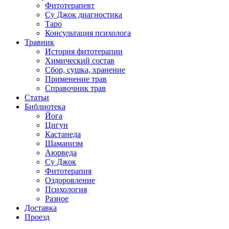
Фитотерапевт
Су Джок диагностика
Таро
Консультация психолога
Травник
История фитотерапии
Химический состав
Сбор, сушка, хранение
Применение трав
Справочник трав
Статьи
Библиотека
Йога
Цигун
Кастанеда
Шаманизм
Аюрведа
Су Джок
Фитотерапия
Оздоровление
Психология
Разное
Доставка
Проезд