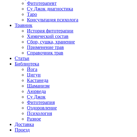
Фитотерапевт
Су Джок диагностика
Таро
Консультация психолога
Травник
История фитотерапии
Химический состав
Сбор, сушка, хранение
Применение трав
Справочник трав
Статьи
Библиотека
Йога
Цигун
Кастанеда
Шаманизм
Аюрведа
Су Джок
Фитотерапия
Оздоровление
Психология
Разное
Доставка
Проезд