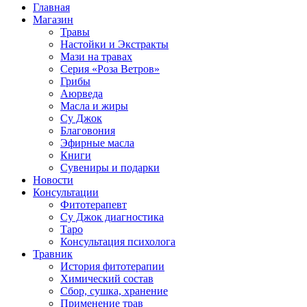
Главная
Магазин
Травы
Настойки и Экстракты
Мази на травах
Серия «Роза Ветров»
Грибы
Аюрведа
Масла и жиры
Су Джок
Благовония
Эфирные масла
Книги
Сувениры и подарки
Новости
Консультации
Фитотерапевт
Су Джок диагностика
Таро
Консультация психолога
Травник
История фитотерапии
Химический состав
Сбор, сушка, хранение
Применение трав